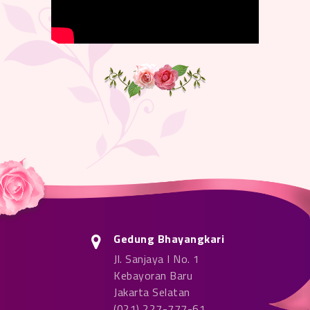
Gedung Bhayangkari
Jl. Sanjaya I No. 1
Kebayoran Baru
Jakarta Selatan
(021) 227-777-61