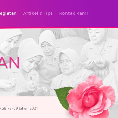
Kegiatan
Artikel & Tips
Kontak Kami
TAN
HKGB ke-69 tahun 2021