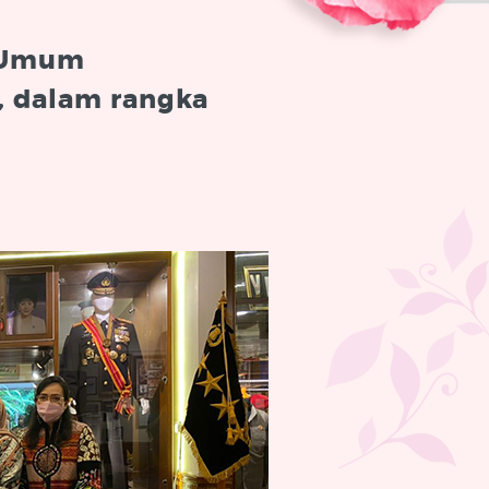
a Umum
, dalam rangka