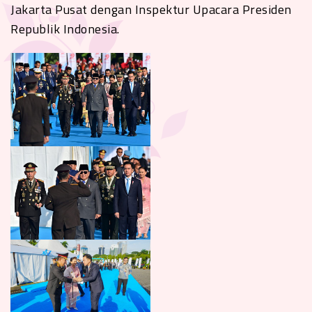
Jakarta Pusat dengan Inspektur Upacara Presiden
Republik Indonesia.