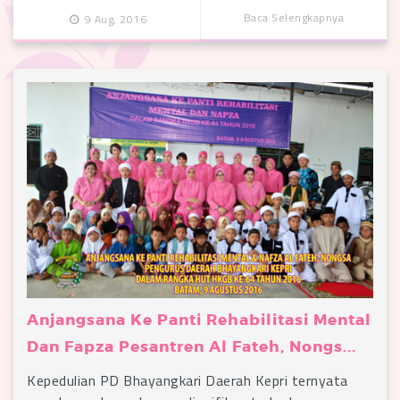
Baca Selengkapnya
9 Aug, 2016
Anjangsana Ke Panti Rehabilitasi Mental
Dan Fapza Pesantren Al Fateh, Nongs...
Kepedulian PD Bhayangkari Daerah Kepri ternyata