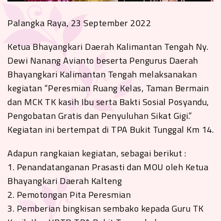
Palangka Raya, 23 September 2022
Ketua Bhayangkari Daerah Kalimantan Tengah Ny.
Dewi Nanang Avianto beserta Pengurus Daerah
Bhayangkari Kalimantan Tengah melaksanakan
kegiatan “Peresmian Ruang Kelas, Taman Bermain
dan MCK TK kasih Ibu serta Bakti Sosial Posyandu,
Pengobatan Gratis dan Penyuluhan Sikat Gigi.”
Kegiatan ini bertempat di TPA Bukit Tunggal Km 14.
Adapun rangkaian kegiatan, sebagai berikut :
1. Penandatanganan Prasasti dan MOU oleh Ketua
Bhayangkari Daerah Kalteng
2. Pemotongan Pita Peresmian
3. Pemberian bingkisan sembako kepada Guru TK