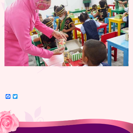
Facebook
Twitter