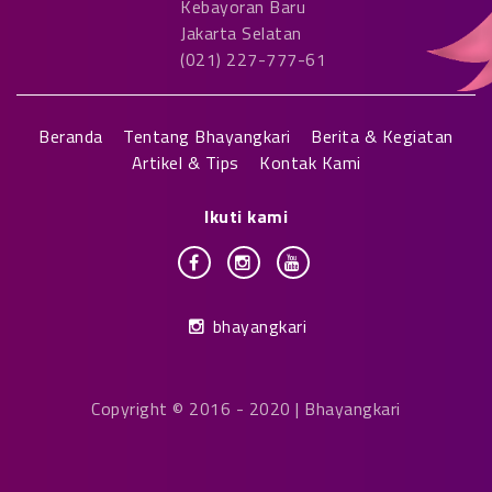
Kebayoran Baru
Jakarta Selatan
(021) 227-777-61
Beranda
Tentang Bhayangkari
Berita & Kegiatan
Artikel & Tips
Kontak Kami
Ikuti kami
bhayangkari
Copyright © 2016 - 2020 | Bhayangkari