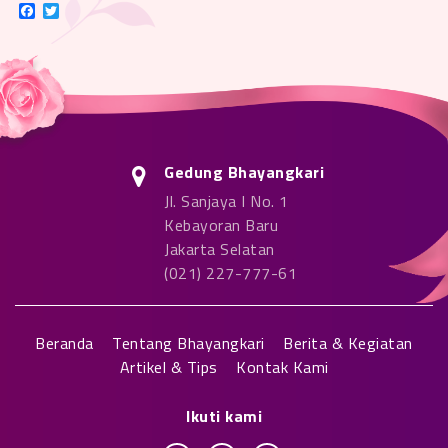
Facebook
Twitter
Gedung Bhayangkari
Jl. Sanjaya I No. 1
Kebayoran Baru
Jakarta Selatan
(021) 227-777-61
Beranda
Tentang Bhayangkari
Berita & Kegiatan
Artikel & Tips
Kontak Kami
Ikuti kami